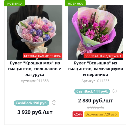
НОВИНКА
НОВИНКА
БЕСПЛАТНАЯ ДОСТАВКА
БЕСПЛАТНАЯ ДОСТАВКА
Букет "Крошка моя" из
Букет "Вспышка" из
гиацинтов, тюльпанов и
гиацинтов, хамелациума
лагуруса
и вероники
Артикул: 011858
Артикул: 011235
CashBack 144 руб.
?
2 880
руб.
/шт
CashBack 196 руб.
?
3 600 руб.
3 920
руб.
/шт
-25%
Экономия 720 руб.