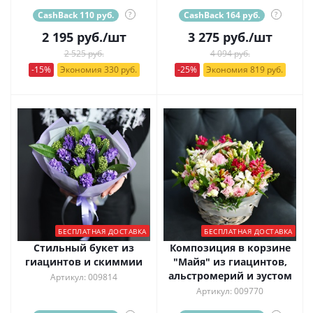
CashBack 110 руб.
?
CashBack 164 руб.
?
2 195
руб.
/шт
3 275
руб.
/шт
2 525 руб.
4 094 руб.
-15%
Экономия 330 руб.
-25%
Экономия 819 руб.
БЕСПЛАТНАЯ ДОСТАВКА
БЕСПЛАТНАЯ ДОСТАВКА
Стильный букет из
Композиция в корзине
гиацинтов и скиммии
"Майя" из гиацинтов,
альстромерий и эустом
Артикул: 009814
Артикул: 009770