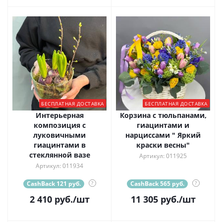
БЕСПЛАТНАЯ ДОСТАВКА
БЕСПЛАТНАЯ ДОСТАВКА
Интерьерная
Корзина с тюльпанами,
композиция с
гиацинтами и
луковичными
нарциссами " Яркий
гиацинтами в
краски весны"
стеклянной вазе
Артикул: 011925
Артикул: 011934
CashBack 121 руб.
?
CashBack 565 руб.
?
2 410
руб.
/шт
11 305
руб.
/шт