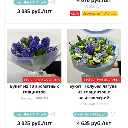
CashBack 154 руб.
?
5 088 руб.
3 085
руб.
/шт
-25%
Экономия 1 018 руб.
БЕСПЛАТНАЯ ДОСТАВКА
БЕСПЛАТНАЯ ДОСТАВКА
Букет из 13 ароматных
Букет "Голубая лагуна"
гиацинтов
из гиацинтов и
альстромерий
Артикул: 009703
Артикул: 009680
CashBack 151 руб.
?
CashBack 232 руб.
?
3 025
руб.
/шт
4 635
руб.
/шт