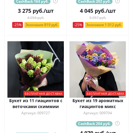
CashBack 164 руб.
?
CashBack 202 руб.
?
3 275
руб.
/шт
4 045
руб.
/шт
4 094 руб.
5 057 руб.
-25%
Экономия 819 руб.
-25%
Экономия 1 012 руб.
БЕСПЛАТНАЯ ДОСТАВКА
БЕСПЛАТНАЯ ДОСТАВКА
Букет из 11 гиацинтов с
Букет из 19 ароматных
веточками скиммии
гиацинтов микс
Артикул: 009727
Артикул: 009704
CashBack 204 руб.
?
4 070
руб.
/шт