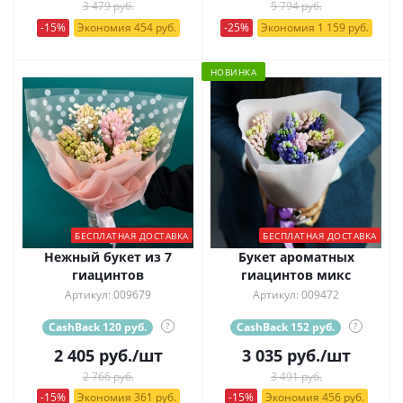
3 479 руб.
5 794 руб.
-15%
Экономия 454 руб.
-25%
Экономия 1 159 руб.
НОВИНКА
БЕСПЛАТНАЯ ДОСТАВКА
БЕСПЛАТНАЯ ДОСТАВКА
Нежный букет из 7
Букет ароматных
гиацинтов
гиацинтов микс
Артикул: 009679
Артикул: 009472
CashBack 120 руб.
?
CashBack 152 руб.
?
2 405
руб.
/шт
3 035
руб.
/шт
2 766 руб.
3 491 руб.
-15%
Экономия 361 руб.
-15%
Экономия 456 руб.