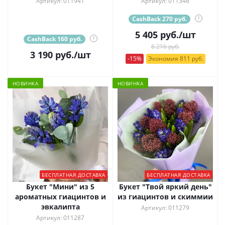
Артикул: 011941
Артикул: 011346
CashBack 270 руб.
?
5 405
руб.
/шт
CashBack 160 руб.
?
6 216 руб.
3 190
руб.
/шт
-15%
Экономия 811 руб.
НОВИНКА
НОВИНКА
БЕСПЛАТНАЯ ДОСТАВКА
БЕСПЛАТНАЯ ДОСТАВКА
Букет "Мини" из 5
Букет "Твой яркий день"
ароматных гиацинтов и
из гиацинтов и скиммии
эвкалипта
Артикул: 011279
Артикул: 011287