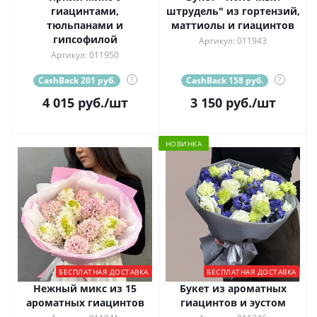
гиацинтами,
штрудель" из гортензий,
тюльпанами и
маттиолы и гиацинтов
гипсофилой
Артикул: 011943
Артикул: 011950
CashBack 201 руб.
?
CashBack 158 руб.
?
4 015
руб.
/шт
3 150
руб.
/шт
НОВИНКА
БЕСПЛАТНАЯ ДОСТАВКА
БЕСПЛАТНАЯ ДОСТАВКА
Нежный микс из 15
Букет из ароматных
ароматных гиацинтов
гиацинтов и эустом