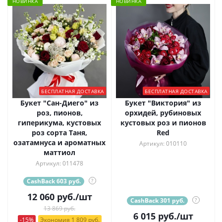
НОВИНКА
НОВИНКА
БЕСПЛАТНАЯ ДОСТАВКА
БЕСПЛАТНАЯ ДОСТАВКА
Букет "Сан-Диего" из
Букет "Виктория" из
роз, пионов,
орхидей, рубиновых
гиперикума, кустовых
кустовых роз и пионов
роз сорта Таня,
Red
озатамнуса и ароматных
Артикул: 010110
маттиол
Артикул: 011478
CashBack 603 руб.
?
12 060
руб.
/шт
CashBack 301 руб.
?
13 869 руб.
6 015
руб.
/шт
-15%
Экономия 1 809 руб.