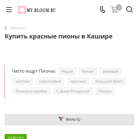
0
Каталог
Купить красные пионы в Кашире
Часто ищут Пионы:
Акция
белые
розовые
желтые
коралловые
красные
большой букет
Пионы в коробке
С Днем Рождения
Пионы
Фильтр
НОВИНКА