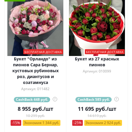
БЕСПЛАТНАЯ ДОСТАВКА
БЕСПЛАТНАЯ ДОСТАВКА
Букет "Орландо" из
Букет из 27 красных
пионов Сара Бернар,
пионов
кустовых рубиновых
Артикул: 010099
роз, диантусов и
озатамнуса
Артикул: 011482
CashBack 448 руб.
?
CashBack 585 руб.
?
8 955
руб.
/шт
11 695
руб.
/шт
10 299 руб.
14 619 руб.
-15%
Экономия 1 344 руб.
-25%
Экономия 2 924 руб.