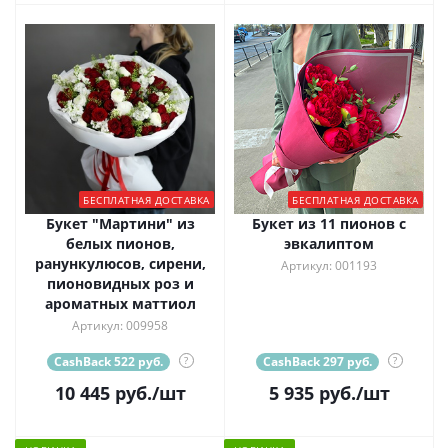
БЕСПЛАТНАЯ ДОСТАВКА
БЕСПЛАТНАЯ ДОСТАВКА
Букет "Мартини" из
Букет из 11 пионов с
белых пионов,
эвкалиптом
ранункулюсов, сирени,
Артикул: 001193
пионовидных роз и
ароматных маттиол
Артикул: 009958
CashBack 522 руб.
?
CashBack 297 руб.
?
10 445
руб.
/шт
5 935
руб.
/шт