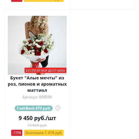
БЕСПЛАТНАЯ ДОСТАВКА
Букет "Алые мечты" из
роз, пионов и ароматных
маттиол
Артикул: 009596
CashBack 473 руб.
?
9 450
руб.
/шт
10 868 руб.
-15%
Экономия 1 418 руб.