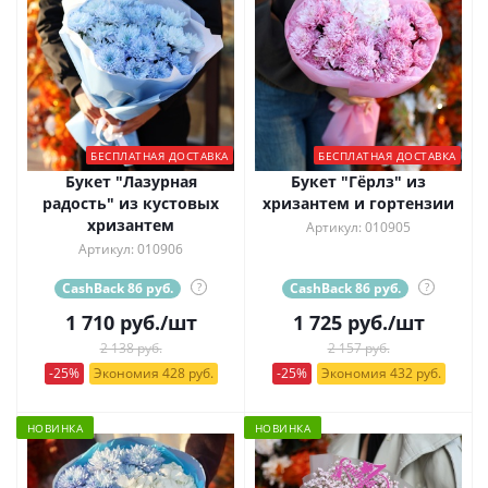
БЕСПЛАТНАЯ ДОСТАВКА
БЕСПЛАТНАЯ ДОСТАВКА
Букет "Лазурная
Букет "Гёрлз" из
радость" из кустовых
хризантем и гортензии
хризантем
Артикул: 010905
Артикул: 010906
CashBack 86 руб.
?
CashBack 86 руб.
?
1 710
руб.
/шт
1 725
руб.
/шт
2 138 руб.
2 157 руб.
-25%
Экономия 428 руб.
-25%
Экономия 432 руб.
НОВИНКА
НОВИНКА