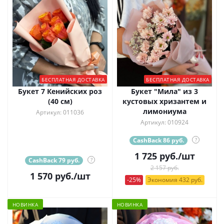
БЕСПЛАТНАЯ ДОСТАВКА
БЕСПЛАТНАЯ ДОСТАВКА
Букет 7 Кенийских роз
Букет "Мила" из 3
(40 см)
кустовых хризантем и
лимониума
Артикул: 011036
Артикул: 010924
CashBack 86 руб.
?
1 725
руб.
/шт
CashBack 79 руб.
?
2 157 руб.
1 570
руб.
/шт
-25%
Экономия 432 руб.
НОВИНКА
НОВИНКА