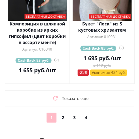
БЕСПЛАТНАЯ ДОСТАВКА
БЕСПЛАТНАЯ ДОСТАВКА
Композиция в шляпной
Букет "Лоск" из 5
коробке из ярких
кустовых хризантем
гипсофил (цвет коробки
Артикул: 010031
в ассортименте)
CashBack 85 руб.
?
Артикул: 010040
1 695
руб.
/шт
CashBack 83 руб.
?
2 119 руб.
1 655
руб.
/шт
-25%
Экономия 424 руб.
Показать еще
1
2
3
4