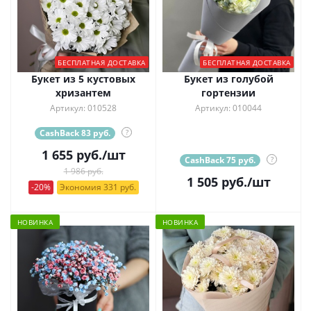
БЕСПЛАТНАЯ ДОСТАВКА
БЕСПЛАТНАЯ ДОСТАВКА
Букет из 5 кустовых
Букет из голубой
хризантем
гортензии
Артикул: 010528
Артикул: 010044
CashBack 83 руб.
?
1 655
руб.
/шт
CashBack 75 руб.
?
1 986 руб.
1 505
руб.
/шт
-20%
Экономия 331 руб.
НОВИНКА
НОВИНКА