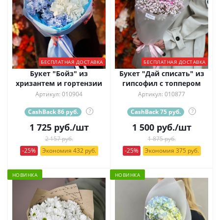
БЕСПЛАТНАЯ ДОСТАВКА
БЕСПЛАТНАЯ ДОСТАВКА
Букет "Бойз" из
Букет "Дай списать" из
хризантем и гортензии
гипсофил с топпером
Артикул: 010904
Артикул: 010877
CashBack 86 руб.
?
CashBack 75 руб.
?
1 725
руб.
/шт
1 500
руб.
/шт
2 157 руб.
1 875 руб.
-25%
Экономия 432 руб.
-25%
Экономия 375 руб.
НОВИНКА
НОВИНКА