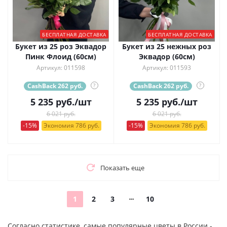
БЕСПЛАТНАЯ ДОСТАВКА
БЕСПЛАТНАЯ ДОСТАВКА
Букет из 25 роз Эквадор
Букет из 25 нежных роз
Пинк Флоид (60см)
Эквадор (60см)
Артикул: 011598
Артикул: 011593
CashBack 262 руб.
?
CashBack 262 руб.
?
5 235
руб.
/шт
5 235
руб.
/шт
6 021 руб.
6 021 руб.
-15%
Экономия 786 руб.
-15%
Экономия 786 руб.
Показать еще
1
2
3
10
Согласно статистике, самые популярные цветы в России -