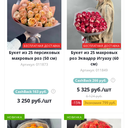
БЕСПЛАТНАЯ ДОСТАВКА
БЕСПЛАТНАЯ ДОСТАВКА
Букет из 25 персиковых
Букет из 25 махровых
махровых роз (50 см)
роз Эквадор Игуазу (60
см)
Артикул: 011873
Артикул: 011849
CashBack 266 руб.
?
5 325
руб.
/шт
CashBack 163 руб.
?
6 124 руб.
3 250
руб.
/шт
-15%
Экономия 799 руб.
НОВИНКА
НОВИНКА