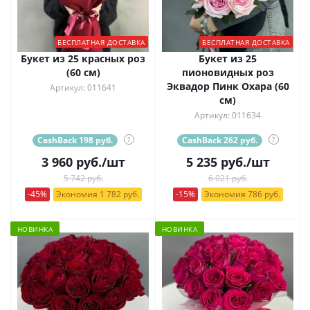
БЕСПЛАТНАЯ ДОСТАВКА
БЕСПЛАТНАЯ ДОСТАВКА
Букет из 25 красных роз
Букет из 25
(60 см)
пионовидных роз
Эквадор Пинк Охара (60
Артикул: 011641
см)
Артикул: 011634
CashBack 198 руб.
?
CashBack 262 руб.
?
3 960
руб.
/шт
5 235
руб.
/шт
5 742 руб.
6 021 руб.
-45%
Экономия 1 782 руб.
-15%
Экономия 786 руб.
НОВИНКА
НОВИНКА