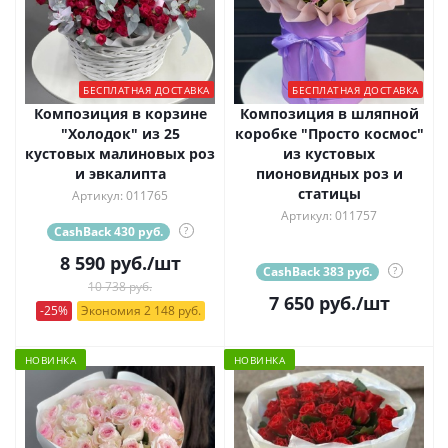
БЕСПЛАТНАЯ ДОСТАВКА
БЕСПЛАТНАЯ ДОСТАВКА
Композиция в корзине
Композиция в шляпной
"Холодок" из 25
коробке "Просто космос"
кустовых малиновых роз
из кустовых
и эвкалипта
пионовидных роз и
статицы
Артикул: 011765
Артикул: 011757
CashBack 430 руб.
?
8 590
руб.
/шт
CashBack 383 руб.
?
10 738 руб.
7 650
руб.
/шт
-25%
Экономия 2 148 руб.
НОВИНКА
НОВИНКА