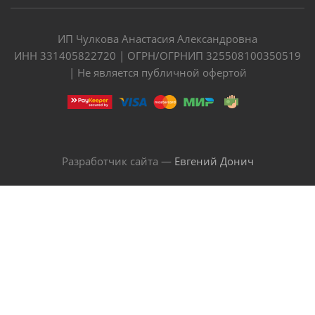
ИП Чулкова Анастасия Александровна
ИНН 331405822720 | ОГРН/ОГРНИП 325508100350519
| Не является публичной офертой
Разработчик сайта —
Евгений Донич