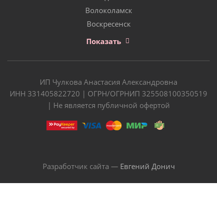
Волоколамск
Воскресенск
Показать
ИП Чулкова Анастасия Александровна
ИНН 331405822720 | ОГРН/ОГРНИП 325508100350519
| Не является публичной офертой
Разработчик сайта —
Евгений Донич