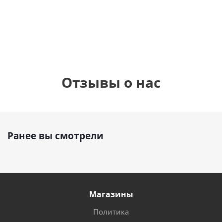
1 330
895
1
руб.
895
руб.
руб.
Отзывы о нас
Ранее вы смотрели
Магазины
Политика