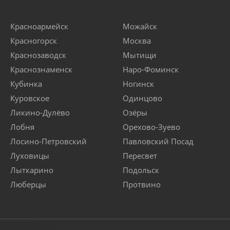
Красноармейск
Можайск
Красногорск
Москва
Краснозаводск
Мытищи
Краснознаменск
Наро-Фоминск
Кубинка
Ногинск
Куровское
Одинцово
Ликино-Дулёво
Озёры
Лобня
Орехово-Зуево
Лосино-Петровский
Павловский Посад
Луховицы
Пересвет
Лыткарино
Подольск
Люберцы
Протвино