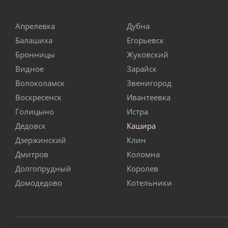
Апрелевка
Дубна
Балашиха
Егорьевск
Бронницы
Жуковский
Видное
Зарайск
Волоколамск
Звенигород
Воскресенск
Ивантеевка
Голицыно
Истра
Дедовск
Кашира
Дзержинский
Клин
Дмитров
Коломна
Долгопрудный
Королев
Домодедово
Котельники