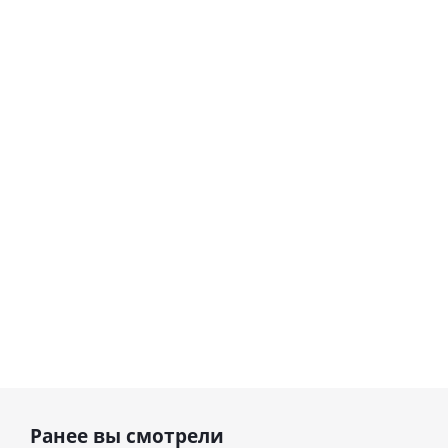
Шар
сердце I
гелиевый
love you
цифра 8
Сердце розовое
(45 см)
(40х102
фольгированный
см)
шар с гелием (45
см)
1 330
895
руб.
895
руб.
руб.
Ранее вы смотрели