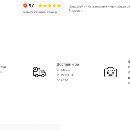
Наш рейтинг выполненных заказов
Яндексе
Ф
Доставим за
ная
2 часа с
 к
момента
заказа