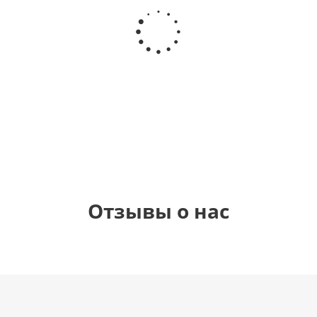
Шар
Шар
Шар
Самая
гелиевый
гелиевый
Звезда - С
самая
цифра 4
цифра 1
днем
(40х102
(40х102
рождения
см)
см)
(45 см)
1 330
1 330
895
900
руб.
руб.
руб.
руб.
Отзывы о нас